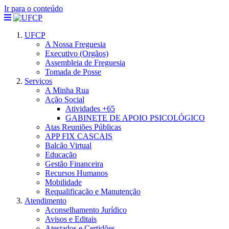
Ir para o conteúdo
UFCP
A Nossa Freguesia
Executivo (Orgãos)
Assembleia de Freguesia
Tomada de Posse
Serviços
A Minha Rua
Ação Social
Atividades +65
GABINETE DE APOIO PSICOLÓGICO
Atas Reuniões Públicas
APP FIX CASCAIS
Balcão Virtual
Educação
Gestão Financeira
Recursos Humanos
Mobilidade
Requalificação e Manutenção
Atendimento
Aconselhamento Jurídico
Avisos e Editais
Atestados e Certidões