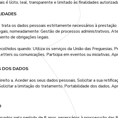
 é lícito, leal, transparente e limitado às finalidades autorizad
LIDADES
 trata os dados pessoais estritamente necessários à prestação d
legais, nomeadamente: Gestão de processos administrativos, At
mento de obrigações legais.
colhidos quando: Utiliza os serviços da União das Freguesias, P
letters ou comunicações, Participa em eventos ou iniciativas, 
S DOS DADOS
reito a, Aceder aos seus dados pessoais, Solicitar a sua retifi
olicitar a limitação do tratamento, Portabilidade dos dados, Ap
O
vados pelo período de 8 anos, necessários à prossecução das fi