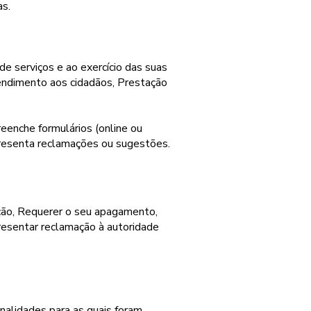
as.
e serviços e ao exercício das suas
endimento aos cidadãos, Prestação
reenche formulários (online ou
Apresenta reclamações ou sugestões.
cação, Requerer o seu apagamento,
resentar reclamação à autoridade
nalidades para as quais foram