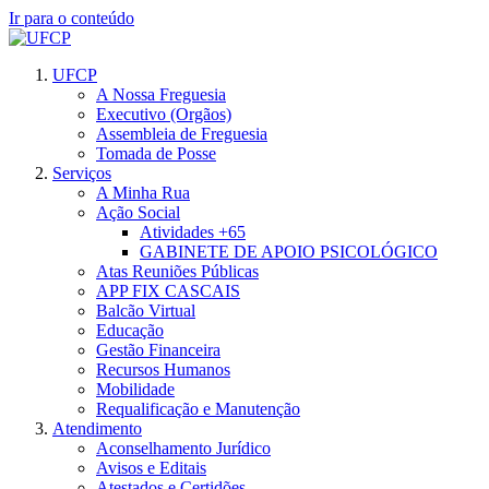
Ir para o conteúdo
UFCP
A Nossa Freguesia
Executivo (Orgãos)
Assembleia de Freguesia
Tomada de Posse
Serviços
A Minha Rua
Ação Social
Atividades +65
GABINETE DE APOIO PSICOLÓGICO
Atas Reuniões Públicas
APP FIX CASCAIS
Balcão Virtual
Educação
Gestão Financeira
Recursos Humanos
Mobilidade
Requalificação e Manutenção
Atendimento
Aconselhamento Jurídico
Avisos e Editais
Atestados e Certidões