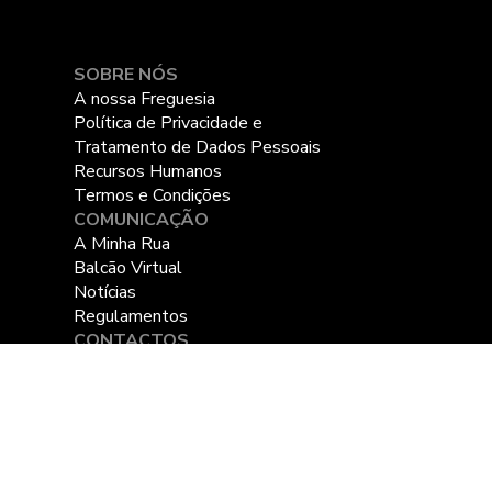
SOBRE NÓS
A nossa Freguesia
Política de Privacidade e
Tratamento de Dados Pessoais
Recursos Humanos
Termos e Condições
COMUNICAÇÃO
A Minha Rua
Balcão Virtual
Notícias
Regulamentos
CONTACTOS
Sede Carcavelos
214 588 910 - 9h às 17h
Delegação Parede
214 586 730 - 9h às 13h |
14h às 17h
geral@uf-carcavelosparede.pt