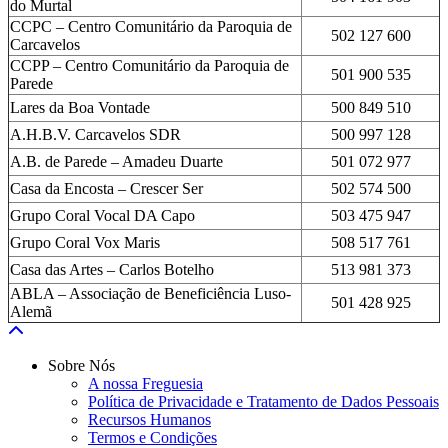
do Murtal
CCPC – Centro Comunitário da Paroquia de
502 127 600
Carcavelos
CCPP – Centro Comunitário da Paroquia de
501 900 535
Parede
Lares da Boa Vontade
500 849 510
A.H.B.V. Carcavelos SDR
500 997 128
A.B. de Parede – Amadeu Duarte
501 072 977
Casa da Encosta – Crescer Ser
502 574 500
Grupo Coral Vocal DA Capo
503 475 947
Grupo Coral Vox Maris
508 517 761
Casa das Artes – Carlos Botelho
513 981 373
ABLA – Associação de Beneficiência Luso-
501 428 925
Alemã
Sobre Nós
A nossa Freguesia
Política de Privacidade e Tratamento de Dados Pessoais
Recursos Humanos
Termos e Condições