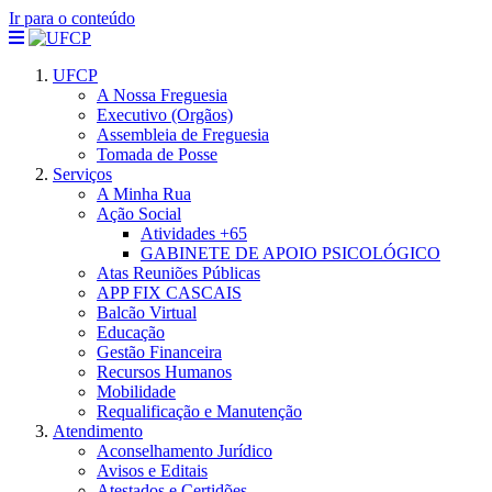
Ir para o conteúdo
UFCP
A Nossa Freguesia
Executivo (Orgãos)
Assembleia de Freguesia
Tomada de Posse
Serviços
A Minha Rua
Ação Social
Atividades +65
GABINETE DE APOIO PSICOLÓGICO
Atas Reuniões Públicas
APP FIX CASCAIS
Balcão Virtual
Educação
Gestão Financeira
Recursos Humanos
Mobilidade
Requalificação e Manutenção
Atendimento
Aconselhamento Jurídico
Avisos e Editais
Atestados e Certidões