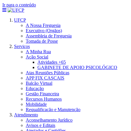
Ir para o conteúdo
UFCP
A Nossa Freguesia
Executivo (Orgãos)
Assembleia de Freguesia
Tomada de Posse
Serviços
A Minha Rua
Ação Social
Atividades +65
GABINETE DE APOIO PSICOLÓGICO
Atas Reuniões Públicas
APP FIX CASCAIS
Balcão Virtual
Educação
Gestão Financeira
Recursos Humanos
Mobilidade
Requalificação e Manutenção
Atendimento
Aconselhamento Jurídico
Avisos e Editais
Atestados e Certidões