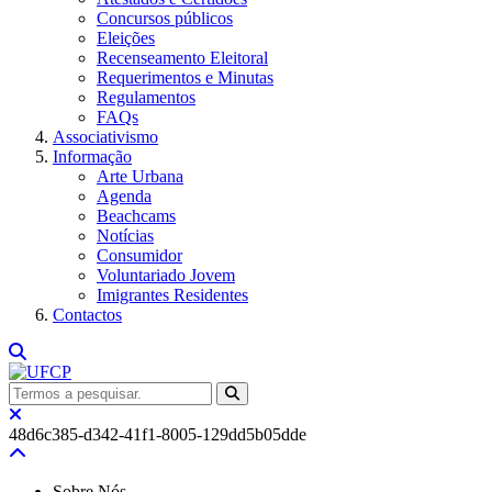
Concursos públicos
Eleições
Recenseamento Eleitoral
Requerimentos e Minutas
Regulamentos
FAQs
Associativismo
Informação
Arte Urbana
Agenda
Beachcams
Notícias
Consumidor
Voluntariado Jovem
Imigrantes Residentes
Contactos
48d6c385-d342-41f1-8005-129dd5b05dde
Sobre Nós