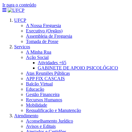
Ir para o conteúdo
UFCP
A Nossa Freguesia
Executivo (Orgãos)
Assembleia de Freguesia
Tomada de Posse
Serviços
A Minha Rua
Ação Social
Atividades +65
GABINETE DE APOIO PSICOLÓGICO
Atas Reuniões Públicas
APP FIX CASCAIS
Balcão Virtual
Educação
Gestão Financeira
Recursos Humanos
Mobilidade
Requalificação e Manutenção
Atendimento
Aconselhamento Jurídico
Avisos e Editais
Atestados e Certidões