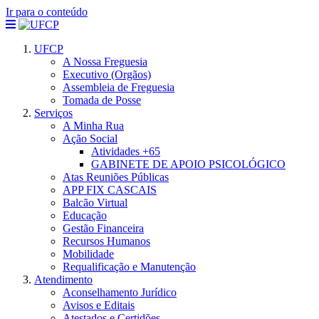
Ir para o conteúdo
UFCP
A Nossa Freguesia
Executivo (Orgãos)
Assembleia de Freguesia
Tomada de Posse
Serviços
A Minha Rua
Ação Social
Atividades +65
GABINETE DE APOIO PSICOLÓGICO
Atas Reuniões Públicas
APP FIX CASCAIS
Balcão Virtual
Educação
Gestão Financeira
Recursos Humanos
Mobilidade
Requalificação e Manutenção
Atendimento
Aconselhamento Jurídico
Avisos e Editais
Atestados e Certidões