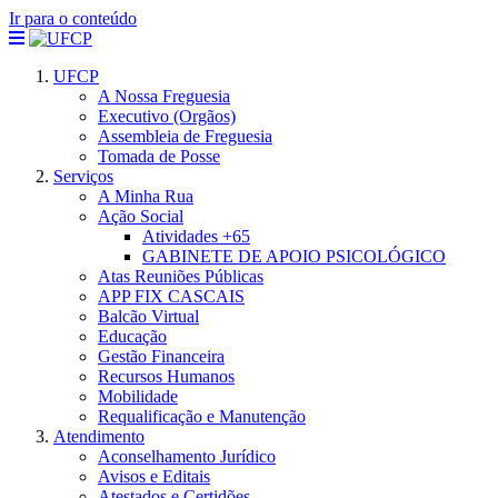
Ir para o conteúdo
UFCP
A Nossa Freguesia
Executivo (Orgãos)
Assembleia de Freguesia
Tomada de Posse
Serviços
A Minha Rua
Ação Social
Atividades +65
GABINETE DE APOIO PSICOLÓGICO
Atas Reuniões Públicas
APP FIX CASCAIS
Balcão Virtual
Educação
Gestão Financeira
Recursos Humanos
Mobilidade
Requalificação e Manutenção
Atendimento
Aconselhamento Jurídico
Avisos e Editais
Atestados e Certidões