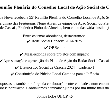
eunião Plenária do Conselho Local de Ação Social de C
oa Nova recebeu a 55ª Reunião Plenária do Conselho Local de Ação So
União das Freguesias, Nuno Alves, da equipa de Ação Social, do Presid
e Cascais, Frederico Pinho de Almeida, bem como das várias instituiç
Entre os temas abordados, destacaram-se:
✔️ Rede Social Capacita 2024/2025
✔️ OP Sénior
✔️ Mesa-redonda sobre projetos com impacto
✔️ Apresentação e aprovação do Plano de Ação do Radar Social Cascai
✔️ Diagnóstico Social de Cascais 2024 – Caderno I
✔️ Constituição do Núcleo Local Garantia para a Infância
propostas e, também, reforço da colaboração entre entidades, num enco
ossa população. Continuamos a trabalhar juntos por um futuro mais inc
Somos todos
UFCP
🤝