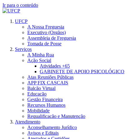
Ir para o conteúdo
UFCP
A Nossa Freguesia
Executivo (Orgãos)
Assembleia de Freguesia
Tomada de Posse
Serviços
A Minha Rua
Ação Social
Atividades +65
GABINETE DE APOIO PSICOLÓGICO
Atas Reuniões Públicas
APP FIX CASCAIS
Balcão Virtual
Educação
Gestão Financeira
Recursos Humanos
Mobilidade
Requalificação e Manutenção
Atendimento
Aconselhamento Jurídico
Avisos e Editais
Atestados e Certidões