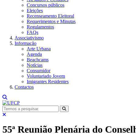
Concursos públicos
Eleições
Recenseamento Eleitoral
Requerimentos e Minutas
Regulamentos
FAQs
Associativismo
Informação
Arte Urbana
Agenda
Beachcams
Notícias
Consumidor
Voluntariado Jovem
Imigrantes Residentes
Contactos
55ª Reunião Plenária do Conselh