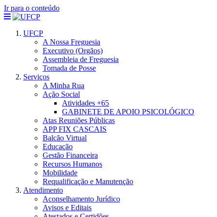
Ir para o conteúdo
UFCP
A Nossa Freguesia
Executivo (Orgãos)
Assembleia de Freguesia
Tomada de Posse
Serviços
A Minha Rua
Ação Social
Atividades +65
GABINETE DE APOIO PSICOLÓGICO
Atas Reuniões Públicas
APP FIX CASCAIS
Balcão Virtual
Educação
Gestão Financeira
Recursos Humanos
Mobilidade
Requalificação e Manutenção
Atendimento
Aconselhamento Jurídico
Avisos e Editais
Atestados e Certidões