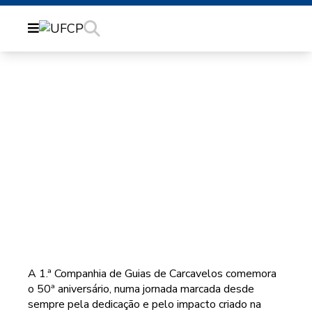
A 1.ª COMPANHIA DE
GUIAS DE
CARCAVELOS
COMEMORA O 50ª
ANIVERSÁRIO!
A 1.ª Companhia de Guias de Carcavelos comemora
o 50ª aniversário, numa jornada marcada desde
sempre pela dedicação e pelo impacto criado na