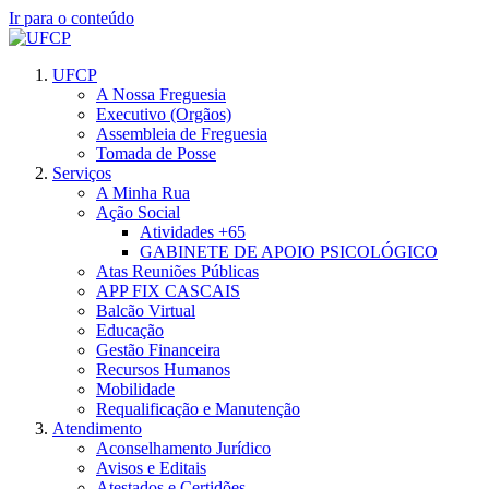
Ir para o conteúdo
UFCP
A Nossa Freguesia
Executivo (Orgãos)
Assembleia de Freguesia
Tomada de Posse
Serviços
A Minha Rua
Ação Social
Atividades +65
GABINETE DE APOIO PSICOLÓGICO
Atas Reuniões Públicas
APP FIX CASCAIS
Balcão Virtual
Educação
Gestão Financeira
Recursos Humanos
Mobilidade
Requalificação e Manutenção
Atendimento
Aconselhamento Jurídico
Avisos e Editais
Atestados e Certidões