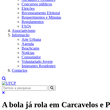
Concursos públicos
Eleições
Recenseamento Eleitoral
Requerimentos e Minutas
Regulamentos
FAQs
Associativismo
Informação
Arte Urbana
Agenda
Beachcams
Notícias
Consumidor
Voluntariado Jovem
Imigrantes Residentes
Contactos
A bola já rola em Carcavelos e 