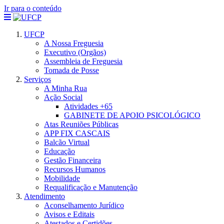
Ir para o conteúdo
UFCP
A Nossa Freguesia
Executivo (Orgãos)
Assembleia de Freguesia
Tomada de Posse
Serviços
A Minha Rua
Ação Social
Atividades +65
GABINETE DE APOIO PSICOLÓGICO
Atas Reuniões Públicas
APP FIX CASCAIS
Balcão Virtual
Educação
Gestão Financeira
Recursos Humanos
Mobilidade
Requalificação e Manutenção
Atendimento
Aconselhamento Jurídico
Avisos e Editais
Atestados e Certidões