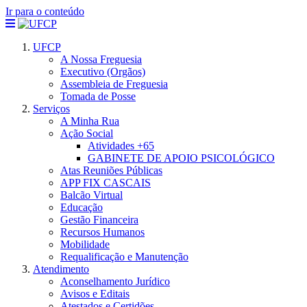
Ir para o conteúdo
UFCP
A Nossa Freguesia
Executivo (Orgãos)
Assembleia de Freguesia
Tomada de Posse
Serviços
A Minha Rua
Ação Social
Atividades +65
GABINETE DE APOIO PSICOLÓGICO
Atas Reuniões Públicas
APP FIX CASCAIS
Balcão Virtual
Educação
Gestão Financeira
Recursos Humanos
Mobilidade
Requalificação e Manutenção
Atendimento
Aconselhamento Jurídico
Avisos e Editais
Atestados e Certidões