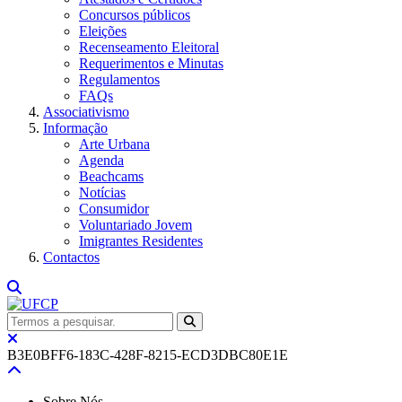
Concursos públicos
Eleições
Recenseamento Eleitoral
Requerimentos e Minutas
Regulamentos
FAQs
Associativismo
Informação
Arte Urbana
Agenda
Beachcams
Notícias
Consumidor
Voluntariado Jovem
Imigrantes Residentes
Contactos
B3E0BFF6-183C-428F-8215-ECD3DBC80E1E
Sobre Nós