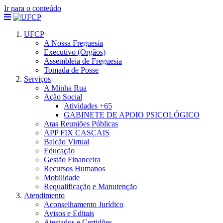
Ir para o conteúdo
UFCP
A Nossa Freguesia
Executivo (Orgãos)
Assembleia de Freguesia
Tomada de Posse
Serviços
A Minha Rua
Ação Social
Atividades +65
GABINETE DE APOIO PSICOLÓGICO
Atas Reuniões Públicas
APP FIX CASCAIS
Balcão Virtual
Educação
Gestão Financeira
Recursos Humanos
Mobilidade
Requalificação e Manutenção
Atendimento
Aconselhamento Jurídico
Avisos e Editais
Atestados e Certidões