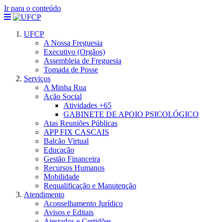
Ir para o conteúdo
UFCP
A Nossa Freguesia
Executivo (Orgãos)
Assembleia de Freguesia
Tomada de Posse
Serviços
A Minha Rua
Ação Social
Atividades +65
GABINETE DE APOIO PSICOLÓGICO
Atas Reuniões Públicas
APP FIX CASCAIS
Balcão Virtual
Educação
Gestão Financeira
Recursos Humanos
Mobilidade
Requalificação e Manutenção
Atendimento
Aconselhamento Jurídico
Avisos e Editais
Atestados e Certidões