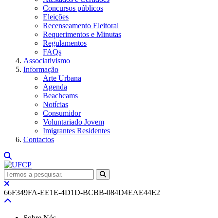
Concursos públicos
Eleições
Recenseamento Eleitoral
Requerimentos e Minutas
Regulamentos
FAQs
Associativismo
Informação
Arte Urbana
Agenda
Beachcams
Notícias
Consumidor
Voluntariado Jovem
Imigrantes Residentes
Contactos
66F349FA-EE1E-4D1D-BCBB-084D4EAE44E2
Sobre Nós