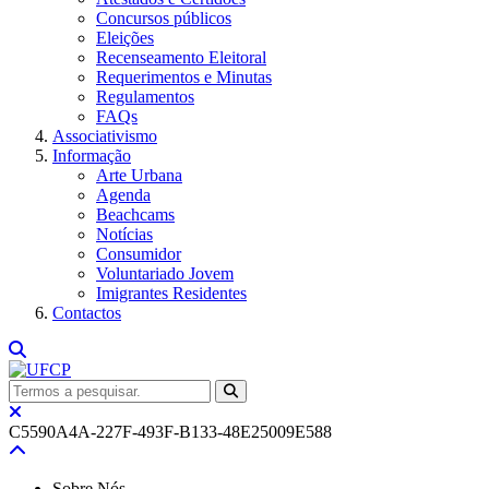
Concursos públicos
Eleições
Recenseamento Eleitoral
Requerimentos e Minutas
Regulamentos
FAQs
Associativismo
Informação
Arte Urbana
Agenda
Beachcams
Notícias
Consumidor
Voluntariado Jovem
Imigrantes Residentes
Contactos
C5590A4A-227F-493F-B133-48E25009E588
Sobre Nós