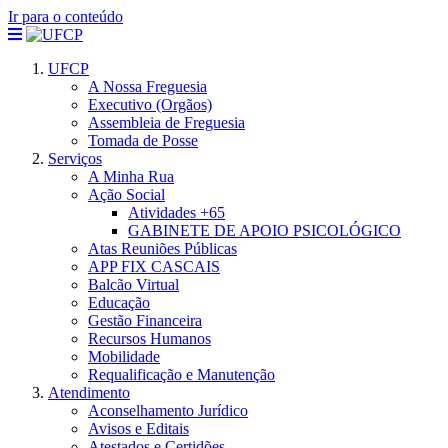
Ir para o conteúdo
UFCP
A Nossa Freguesia
Executivo (Orgãos)
Assembleia de Freguesia
Tomada de Posse
Serviços
A Minha Rua
Ação Social
Atividades +65
GABINETE DE APOIO PSICOLÓGICO
Atas Reuniões Públicas
APP FIX CASCAIS
Balcão Virtual
Educação
Gestão Financeira
Recursos Humanos
Mobilidade
Requalificação e Manutenção
Atendimento
Aconselhamento Jurídico
Avisos e Editais
Atestados e Certidões