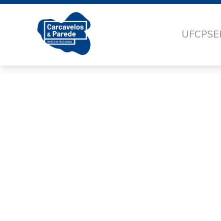
UFCP
SE
ATÉ A