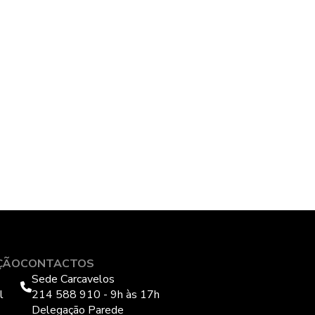
ÇÃO
CONTACTOS
Sede Carcavelos
l
214 588 910 - 9h às 17h
Delegação Parede