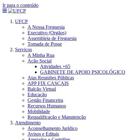
Ir para o conteúdo
UFCP
A Nossa Freguesia
Executivo (Orgãos)
Assembleia de Freguesia
Tomada de Posse
Serviços
A Minha Rua
Ação Social
Atividades +65
GABINETE DE APOIO PSICOLÓGICO
Atas Reuniões Públicas
APP FIX CASCAIS
Balcão Virtual
Educação
Gestão Financeira
Recursos Humanos
Mobilidade
Requalificação e Manutenção
Atendimento
Aconselhamento Jurídico
Avisos e Editais
Atestados e Certidões