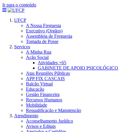
Ir para o conteúdo
UFCP
A Nossa Freguesia
Executivo (Orgãos)
Assembleia de Freguesia
Tomada de Posse
Serviços
A Minha Rua
Ação Social
Atividades +65
GABINETE DE APOIO PSICOLÓGICO
Atas Reuniões Públicas
APP FIX CASCAIS
Balcão Virtual
Educação
Gestão Financeira
Recursos Humanos
Mobilidade
Requalificação e Manutenção
Atendimento
Aconselhamento Jurídico
Avisos e Editais
Atestados e Certidões