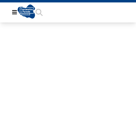
E6967D6F-
17CB-4A58-
A385-
886663EE290E