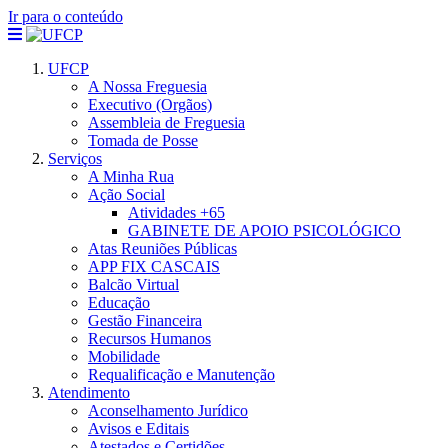
Ir para o conteúdo
UFCP
A Nossa Freguesia
Executivo (Orgãos)
Assembleia de Freguesia
Tomada de Posse
Serviços
A Minha Rua
Ação Social
Atividades +65
GABINETE DE APOIO PSICOLÓGICO
Atas Reuniões Públicas
APP FIX CASCAIS
Balcão Virtual
Educação
Gestão Financeira
Recursos Humanos
Mobilidade
Requalificação e Manutenção
Atendimento
Aconselhamento Jurídico
Avisos e Editais
Atestados e Certidões