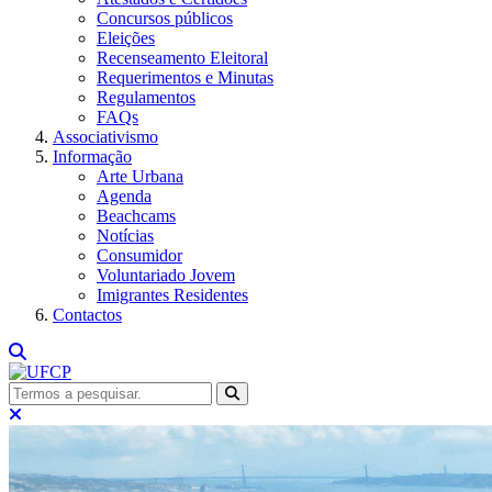
Concursos públicos
Eleições
Recenseamento Eleitoral
Requerimentos e Minutas
Regulamentos
FAQs
Associativismo
Informação
Arte Urbana
Agenda
Beachcams
Notícias
Consumidor
Voluntariado Jovem
Imigrantes Residentes
Contactos