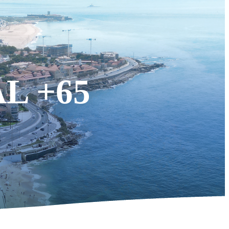
L +65