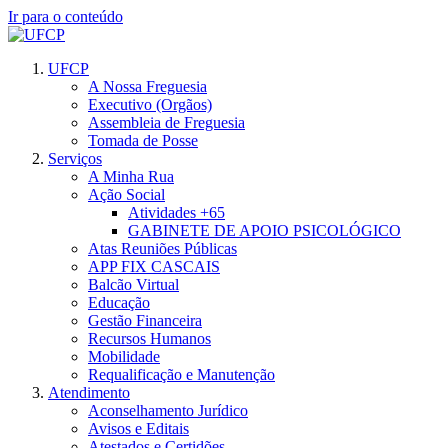
Ir para o conteúdo
UFCP
A Nossa Freguesia
Executivo (Orgãos)
Assembleia de Freguesia
Tomada de Posse
Serviços
A Minha Rua
Ação Social
Atividades +65
GABINETE DE APOIO PSICOLÓGICO
Atas Reuniões Públicas
APP FIX CASCAIS
Balcão Virtual
Educação
Gestão Financeira
Recursos Humanos
Mobilidade
Requalificação e Manutenção
Atendimento
Aconselhamento Jurídico
Avisos e Editais
Atestados e Certidões