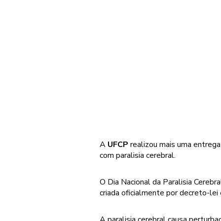
A
UFCP
realizou mais uma entreg
com paralisia cerebral.
O Dia Nacional da Paralisia Cerebr
criada oficialmente por decreto-le
A paralisia cerebral causa perturb