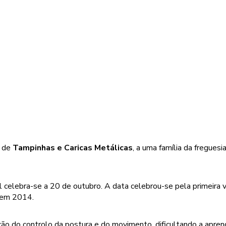
a de
Tampinhas e Caricas Metálicas
, a uma família da fregues
al celebra-se a 20 de outubro. A data celebrou-se pela primeira
i em 2014.
ação do controlo da postura e do movimento, dificultando a apr