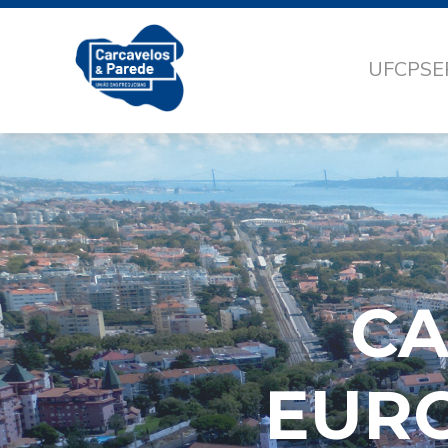
UFCP
SE
C
EURO