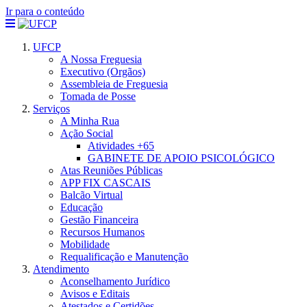
Ir para o conteúdo
UFCP
A Nossa Freguesia
Executivo (Orgãos)
Assembleia de Freguesia
Tomada de Posse
Serviços
A Minha Rua
Ação Social
Atividades +65
GABINETE DE APOIO PSICOLÓGICO
Atas Reuniões Públicas
APP FIX CASCAIS
Balcão Virtual
Educação
Gestão Financeira
Recursos Humanos
Mobilidade
Requalificação e Manutenção
Atendimento
Aconselhamento Jurídico
Avisos e Editais
Atestados e Certidões