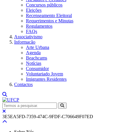
Concursos públicos
Eleições
Recenseamento Eleitoral
Requerimentos e Minutas
Regulamentos
FAQs
Associativismo
Informação
Arte Urbana
Agenda
Beachcams
Notícias
Consumidor
Voluntariado Jovem
Imigrantes Residentes
Contactos
3E5EA5FD-7359-474C-9FDF-C706649F07ED
Sobre Nós