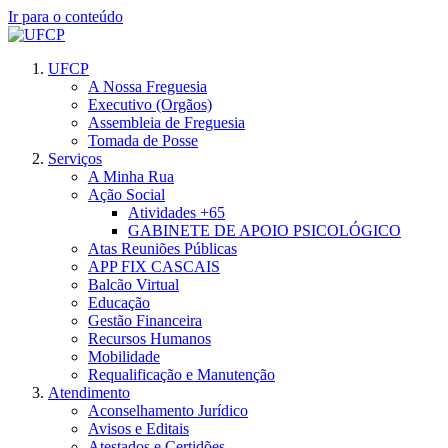
Ir para o conteúdo
UFCP
A Nossa Freguesia
Executivo (Orgãos)
Assembleia de Freguesia
Tomada de Posse
Serviços
A Minha Rua
Ação Social
Atividades +65
GABINETE DE APOIO PSICOLÓGICO
Atas Reuniões Públicas
APP FIX CASCAIS
Balcão Virtual
Educação
Gestão Financeira
Recursos Humanos
Mobilidade
Requalificação e Manutenção
Atendimento
Aconselhamento Jurídico
Avisos e Editais
Atestados e Certidões