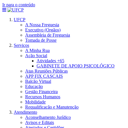
Ir para o conteúdo
UFCP
A Nossa Freguesia
Executivo (Orgãos)
Assembleia de Freguesia
Tomada de Posse
Serviços
A Minha Rua
Ação Social
Atividades +65
GABINETE DE APOIO PSICOLÓGICO
Atas Reuniões Públicas
APP FIX CASCAIS
Balcão Virtual
Educação
Gestão Financeira
Recursos Humanos
Mobilidade
Requalificação e Manutenção
Atendimento
Aconselhamento Jurídico
Avisos e Editais
Atestados e Certidões