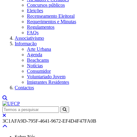
Concursos públicos
Eleições
Recenseamento Eleitoral
Requerimentos e Minutas
Regulamentos
FAQs
Associativismo
Informação
Arte Urbana
Agenda
Beachcams
Notícias
Consumidor
Voluntariado Jovem
Imigrantes Residentes
Contactos
3C1AFA9D-795F-4641-9672-EF4D4F47FA0B
Sobre Nós