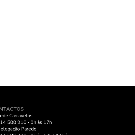
NTACTOS
ede Carcavelos
14 588 910 - 9h às 17h
elegação Parede