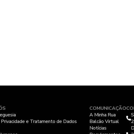
ÓS
COMUNICAÇÃO
CO
eguesia
A Minha Rua
S
e Privacidade e Tratamento de Dados
Balcão Virtual
2
Notícias
D