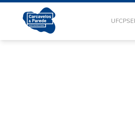
UFCP
SE
3ED6DE9D-F6