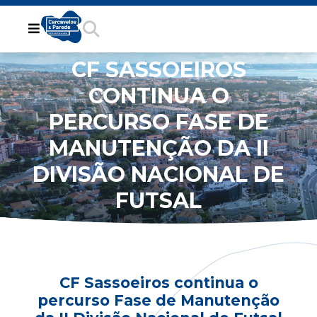
CF SASSOEIROS
CONTINUA O
PERCURSO FASE DE
MANUTENÇÃO DA II
DIVISÃO NACIONAL DE
FUTSAL
CF Sassoeiros continua o
percurso Fase de Manutenção