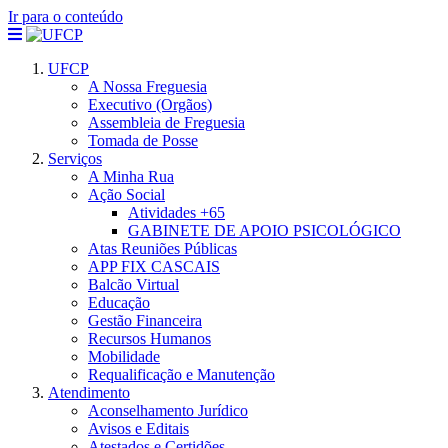
Ir para o conteúdo
UFCP
A Nossa Freguesia
Executivo (Orgãos)
Assembleia de Freguesia
Tomada de Posse
Serviços
A Minha Rua
Ação Social
Atividades +65
GABINETE DE APOIO PSICOLÓGICO
Atas Reuniões Públicas
APP FIX CASCAIS
Balcão Virtual
Educação
Gestão Financeira
Recursos Humanos
Mobilidade
Requalificação e Manutenção
Atendimento
Aconselhamento Jurídico
Avisos e Editais
Atestados e Certidões