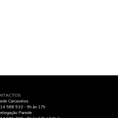
NTACTOS
ede Carcavelos
14 588 910 - 9h às 17h
elegação Parede