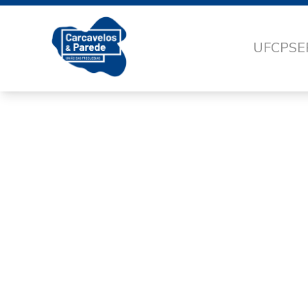
UFCP
SE
72A6A3F0-A5