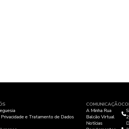
ÓS
COMUNICAÇÃO
CO
eguesia
A Minha Rua
S
e Privacidade e Tratamento de Dados
Balcão Virtual
2
Notícias
D