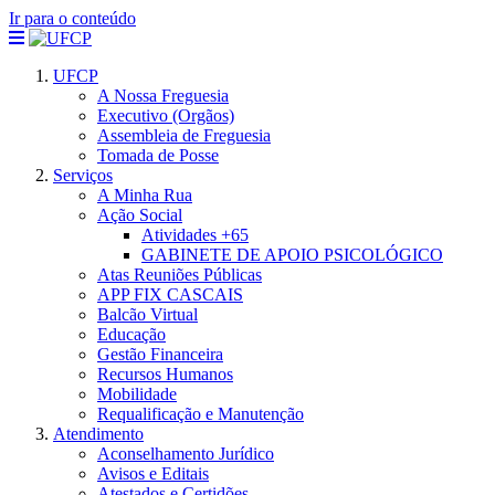
Ir para o conteúdo
UFCP
A Nossa Freguesia
Executivo (Orgãos)
Assembleia de Freguesia
Tomada de Posse
Serviços
A Minha Rua
Ação Social
Atividades +65
GABINETE DE APOIO PSICOLÓGICO
Atas Reuniões Públicas
APP FIX CASCAIS
Balcão Virtual
Educação
Gestão Financeira
Recursos Humanos
Mobilidade
Requalificação e Manutenção
Atendimento
Aconselhamento Jurídico
Avisos e Editais
Atestados e Certidões