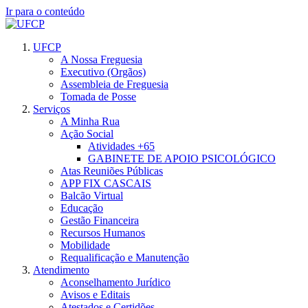
Ir para o conteúdo
UFCP
A Nossa Freguesia
Executivo (Orgãos)
Assembleia de Freguesia
Tomada de Posse
Serviços
A Minha Rua
Ação Social
Atividades +65
GABINETE DE APOIO PSICOLÓGICO
Atas Reuniões Públicas
APP FIX CASCAIS
Balcão Virtual
Educação
Gestão Financeira
Recursos Humanos
Mobilidade
Requalificação e Manutenção
Atendimento
Aconselhamento Jurídico
Avisos e Editais
Atestados e Certidões