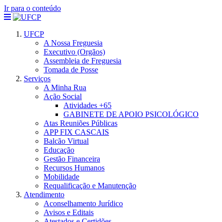
Ir para o conteúdo
UFCP
A Nossa Freguesia
Executivo (Orgãos)
Assembleia de Freguesia
Tomada de Posse
Serviços
A Minha Rua
Ação Social
Atividades +65
GABINETE DE APOIO PSICOLÓGICO
Atas Reuniões Públicas
APP FIX CASCAIS
Balcão Virtual
Educação
Gestão Financeira
Recursos Humanos
Mobilidade
Requalificação e Manutenção
Atendimento
Aconselhamento Jurídico
Avisos e Editais
Atestados e Certidões