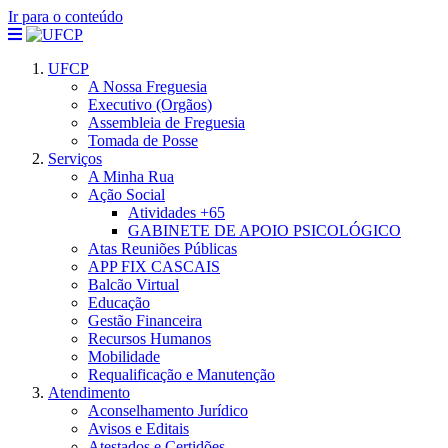
Ir para o conteúdo
UFCP
A Nossa Freguesia
Executivo (Orgãos)
Assembleia de Freguesia
Tomada de Posse
Serviços
A Minha Rua
Ação Social
Atividades +65
GABINETE DE APOIO PSICOLÓGICO
Atas Reuniões Públicas
APP FIX CASCAIS
Balcão Virtual
Educação
Gestão Financeira
Recursos Humanos
Mobilidade
Requalificação e Manutenção
Atendimento
Aconselhamento Jurídico
Avisos e Editais
Atestados e Certidões