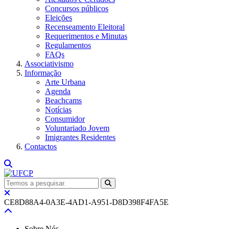
Concursos públicos
Eleições
Recenseamento Eleitoral
Requerimentos e Minutas
Regulamentos
FAQs
Associativismo
Informação
Arte Urbana
Agenda
Beachcams
Notícias
Consumidor
Voluntariado Jovem
Imigrantes Residentes
Contactos
CE8D88A4-0A3E-4AD1-A951-D8D398F4FA5E
Sobre Nós