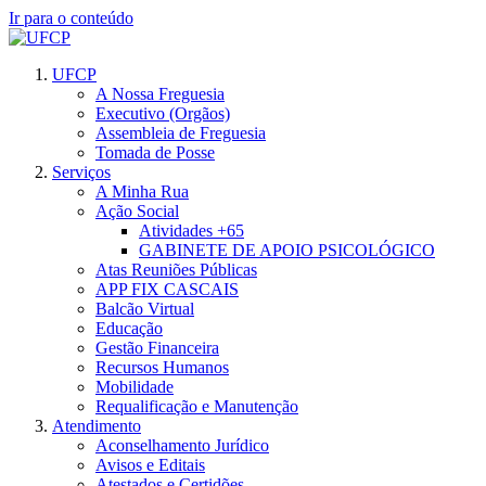
Ir para o conteúdo
UFCP
A Nossa Freguesia
Executivo (Orgãos)
Assembleia de Freguesia
Tomada de Posse
Serviços
A Minha Rua
Ação Social
Atividades +65
GABINETE DE APOIO PSICOLÓGICO
Atas Reuniões Públicas
APP FIX CASCAIS
Balcão Virtual
Educação
Gestão Financeira
Recursos Humanos
Mobilidade
Requalificação e Manutenção
Atendimento
Aconselhamento Jurídico
Avisos e Editais
Atestados e Certidões