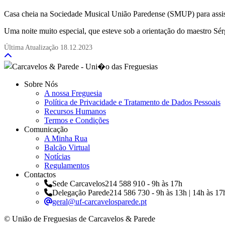
Casa cheia na Sociedade Musical União Paredense (SMUP) para assist
Uma noite muito especial, que esteve sob a orientação do maestro Sé
Última Atualização
18.12.2023
Sobre Nós
A nossa Freguesia
Política de Privacidade e Tratamento de Dados Pessoais
Recursos Humanos
Termos e Condições
Comunicação
A Minha Rua
Balcão Virtual
Notícias
Regulamentos
Contactos
Sede Carcavelos
214 588 910 - 9h às 17h
Delegação Parede
214 586 730 - 9h às 13h | 14h às 17
geral@uf-carcavelosparede.pt
© União de Freguesias de Carcavelos & Parede