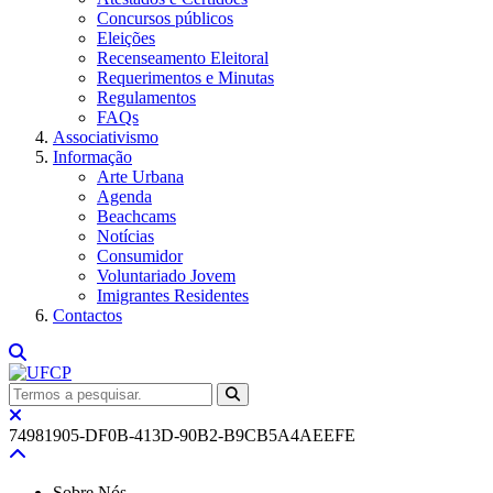
Concursos públicos
Eleições
Recenseamento Eleitoral
Requerimentos e Minutas
Regulamentos
FAQs
Associativismo
Informação
Arte Urbana
Agenda
Beachcams
Notícias
Consumidor
Voluntariado Jovem
Imigrantes Residentes
Contactos
74981905-DF0B-413D-90B2-B9CB5A4AEEFE
Sobre Nós