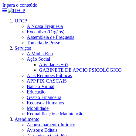
Ir para o conteúdo
UFCP
A Nossa Freguesia
Executivo (Orgãos)
Assembleia de Freguesia
Tomada de Posse
Serviços
A Minha Rua
Ação Social
Atividades +65
GABINETE DE APOIO PSICOLÓGICO
Atas Reuniões Públicas
APP FIX CASCAIS
Balcão Virtual
Educação
Gestão Financeira
Recursos Humanos
Mobilidade
Requalificação e Manutenção
Atendimento
Aconselhamento Jurídico
Avisos e Editais
Atestados e Certidões