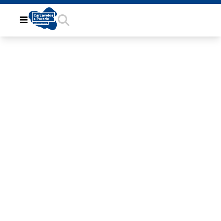
BA9E52BD-
B6E5-4E0D-
B31A-
05A33EAE4613