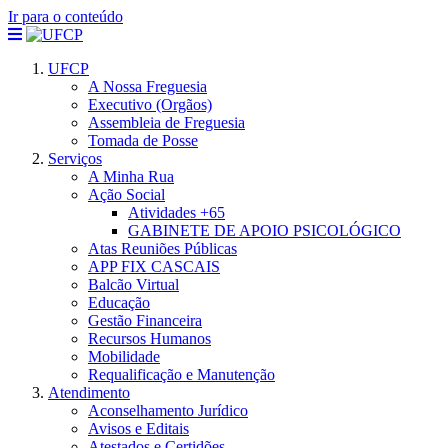
Ir para o conteúdo
UFCP
A Nossa Freguesia
Executivo (Orgãos)
Assembleia de Freguesia
Tomada de Posse
Serviços
A Minha Rua
Ação Social
Atividades +65
GABINETE DE APOIO PSICOLÓGICO
Atas Reuniões Públicas
APP FIX CASCAIS
Balcão Virtual
Educação
Gestão Financeira
Recursos Humanos
Mobilidade
Requalificação e Manutenção
Atendimento
Aconselhamento Jurídico
Avisos e Editais
Atestados e Certidões