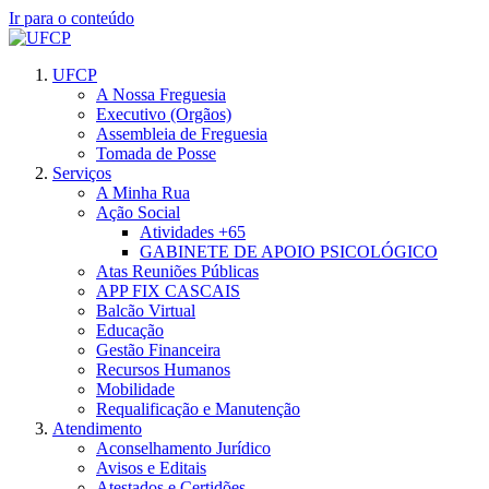
Ir para o conteúdo
UFCP
A Nossa Freguesia
Executivo (Orgãos)
Assembleia de Freguesia
Tomada de Posse
Serviços
A Minha Rua
Ação Social
Atividades +65
GABINETE DE APOIO PSICOLÓGICO
Atas Reuniões Públicas
APP FIX CASCAIS
Balcão Virtual
Educação
Gestão Financeira
Recursos Humanos
Mobilidade
Requalificação e Manutenção
Atendimento
Aconselhamento Jurídico
Avisos e Editais
Atestados e Certidões