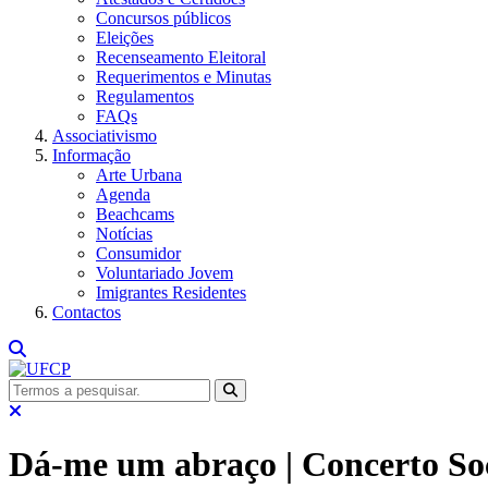
Concursos públicos
Eleições
Recenseamento Eleitoral
Requerimentos e Minutas
Regulamentos
FAQs
Associativismo
Informação
Arte Urbana
Agenda
Beachcams
Notícias
Consumidor
Voluntariado Jovem
Imigrantes Residentes
Contactos
Dá-me um abraço | Concerto So