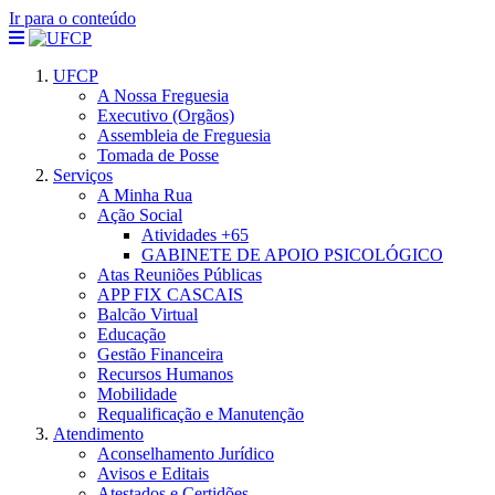
Ir para o conteúdo
UFCP
A Nossa Freguesia
Executivo (Orgãos)
Assembleia de Freguesia
Tomada de Posse
Serviços
A Minha Rua
Ação Social
Atividades +65
GABINETE DE APOIO PSICOLÓGICO
Atas Reuniões Públicas
APP FIX CASCAIS
Balcão Virtual
Educação
Gestão Financeira
Recursos Humanos
Mobilidade
Requalificação e Manutenção
Atendimento
Aconselhamento Jurídico
Avisos e Editais
Atestados e Certidões