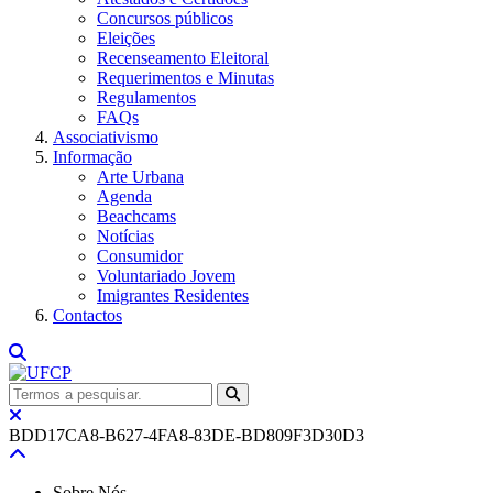
Concursos públicos
Eleições
Recenseamento Eleitoral
Requerimentos e Minutas
Regulamentos
FAQs
Associativismo
Informação
Arte Urbana
Agenda
Beachcams
Notícias
Consumidor
Voluntariado Jovem
Imigrantes Residentes
Contactos
BDD17CA8-B627-4FA8-83DE-BD809F3D30D3
Sobre Nós