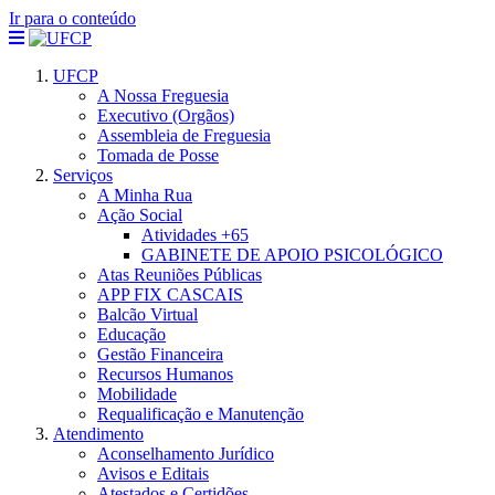
Ir para o conteúdo
UFCP
A Nossa Freguesia
Executivo (Orgãos)
Assembleia de Freguesia
Tomada de Posse
Serviços
A Minha Rua
Ação Social
Atividades +65
GABINETE DE APOIO PSICOLÓGICO
Atas Reuniões Públicas
APP FIX CASCAIS
Balcão Virtual
Educação
Gestão Financeira
Recursos Humanos
Mobilidade
Requalificação e Manutenção
Atendimento
Aconselhamento Jurídico
Avisos e Editais
Atestados e Certidões