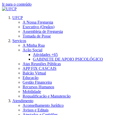
Ir para o conteúdo
UFCP
A Nossa Freguesia
Executivo (Orgãos)
Assembleia de Freguesia
Tomada de Posse
Serviços
A Minha Rua
Ação Social
Atividades +65
GABINETE DE APOIO PSICOLÓGICO
Atas Reuniões Públicas
APP FIX CASCAIS
Balcão Virtual
Educação
Gestão Financeira
Recursos Humanos
Mobilidade
Requalificação e Manutenção
Atendimento
Aconselhamento Jurídico
Avisos e Editais
Atestados e Certidões