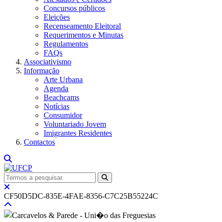
Concursos públicos
Eleições
Recenseamento Eleitoral
Requerimentos e Minutas
Regulamentos
FAQs
Associativismo
Informação
Arte Urbana
Agenda
Beachcams
Notícias
Consumidor
Voluntariado Jovem
Imigrantes Residentes
Contactos
CF50D5DC-835E-4FAE-8356-C7C25B55224C