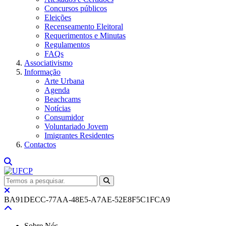
Concursos públicos
Eleições
Recenseamento Eleitoral
Requerimentos e Minutas
Regulamentos
FAQs
Associativismo
Informação
Arte Urbana
Agenda
Beachcams
Notícias
Consumidor
Voluntariado Jovem
Imigrantes Residentes
Contactos
BA91DECC-77AA-48E5-A7AE-52E8F5C1FCA9
Sobre Nós