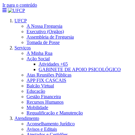
Ir para o conteúdo
UFCP
A Nossa Freguesia
Executivo (Orgãos)
Assembleia de Freguesia
Tomada de Posse
Serviços
A Minha Rua
Ação Social
Atividades +65
GABINETE DE APOIO PSICOLÓGICO
Atas Reuniões Públicas
APP FIX CASCAIS
Balcão Virtual
Educação
Gestão Financeira
Recursos Humanos
Mobilidade
Requalificação e Manutenção
Atendimento
Aconselhamento Jurídico
Avisos e Editais
Atestados e Certidões