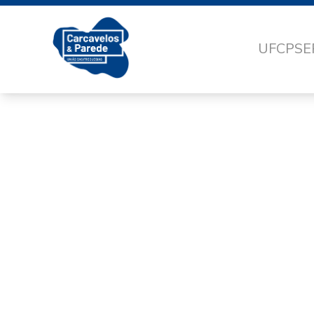
UFCP
SE
E47ADB20-51