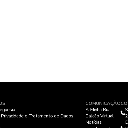
ÓS
COMUNICAÇÃO
CO
eguesia
A Minha Rua
S
e Privacidade e Tratamento de Dados
Balcão Virtual
2
Notícias
D