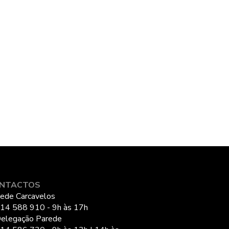
NTACTOS
ede Carcavelos
14 588 910 - 9h às 17h
elegação Parede