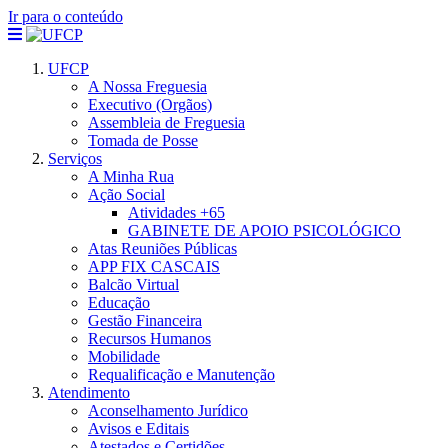
Ir para o conteúdo
UFCP
A Nossa Freguesia
Executivo (Orgãos)
Assembleia de Freguesia
Tomada de Posse
Serviços
A Minha Rua
Ação Social
Atividades +65
GABINETE DE APOIO PSICOLÓGICO
Atas Reuniões Públicas
APP FIX CASCAIS
Balcão Virtual
Educação
Gestão Financeira
Recursos Humanos
Mobilidade
Requalificação e Manutenção
Atendimento
Aconselhamento Jurídico
Avisos e Editais
Atestados e Certidões