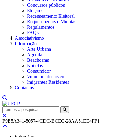
Concursos públicos
Eleições
Recenseamento Eleitoral
Requerimentos e Minutas
Regulamentos
FAQs
Associativismo
Informação
Arte Urbana
Agenda
Beachcams
Notícias
Consumidor
Voluntariado Jovem
Imigrantes Residentes
Contactos
F9E5A341-5057-4CDC-BCEC-28AA51EE4FF1
Sobre Nós