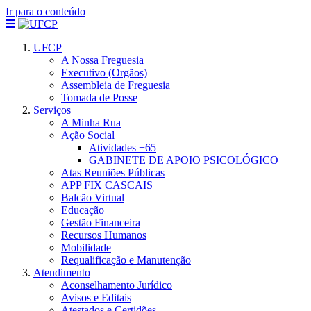
Ir para o conteúdo
UFCP
A Nossa Freguesia
Executivo (Orgãos)
Assembleia de Freguesia
Tomada de Posse
Serviços
A Minha Rua
Ação Social
Atividades +65
GABINETE DE APOIO PSICOLÓGICO
Atas Reuniões Públicas
APP FIX CASCAIS
Balcão Virtual
Educação
Gestão Financeira
Recursos Humanos
Mobilidade
Requalificação e Manutenção
Atendimento
Aconselhamento Jurídico
Avisos e Editais
Atestados e Certidões