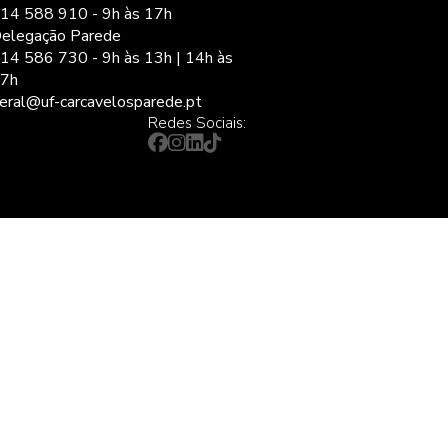
14 588 910 - 9h às 17h
elegação Parede
14 586 730 - 9h às 13h | 14h às
7h
eral@uf-carcavelosparede.pt
Redes Sociais: