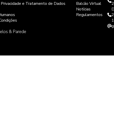
e Privacidade e Tratamento de Dados
Balcão Virtual
2
Notícias
D
Humanos
Regulamentos
2
Condições
1
g
elos & Parede