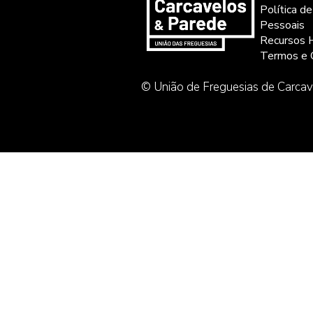
Política d
Pessoais
Recursos 
Termos e 
© União de Freguesias de Carcav