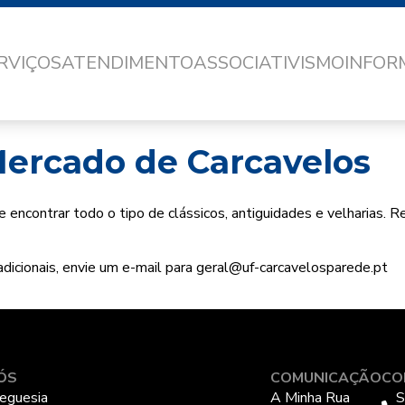
RVIÇOS
ATENDIMENTO
ASSOCIATIVISMO
INFO
 Mercado de Carcavelos
e encontrar todo o tipo de clássicos, antiguidades e velharias.
adicionais, envie um e-mail para geral@uf-carcavelosparede.pt
ÓS
COMUNICAÇÃO
CO
eguesia
A Minha Rua
S